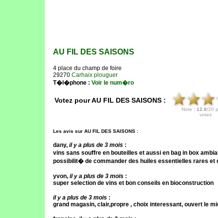
AU FIL DES SAISONS
4 place du champ de foire
29270
Carhaix plouguer
T�l�phone :
Voir le num�ro
Votez pour AU FIL DES SAISONS :
Les avis sur AU FIL DES SAISONS :
dany
,
il y a plus de 3 mois
:
vins sans souffre en bouteilles et aussi en bag in box am
possibilit� de commander des huiles essentielles rares et
yvon
,
il y a plus de 3 mois
:
super selection de vins et bon conseils en bioconstruction
il y a plus de 3 mois
:
grand magasin, clair,propre , choix interessant, ouvert le m