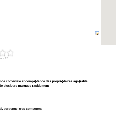
biance conviviale et comp�tence des propri�taires agr�able
 de plusieurs marques rapidement
idi, personnel tres competent