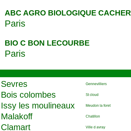
ABC AGRO BIOLOGIQUE CACHER
Paris
BIO C BON LECOURBE
Paris
Sevres
Gennevilliers
Bois colombes
St cloud
Issy les moulineaux
Meudon la foret
Malakoff
Chatillon
Clamart
Ville d avray