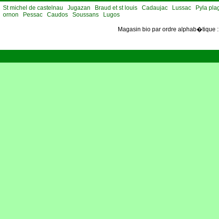
St michel de castelnau
Jugazan
Braud et st louis
Cadaujac
Lussac
Pyla pla
ornon
Pessac
Caudos
Soussans
Lugos
Magasin bio par ordre alphab�tique 