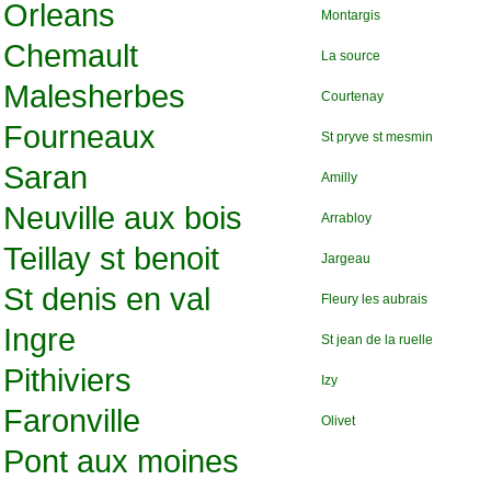
Orleans
Montargis
Chemault
La source
Malesherbes
Courtenay
Fourneaux
St pryve st mesmin
Saran
Amilly
Neuville aux bois
Arrabloy
Teillay st benoit
Jargeau
St denis en val
Fleury les aubrais
Ingre
St jean de la ruelle
Pithiviers
Izy
Faronville
Olivet
Pont aux moines