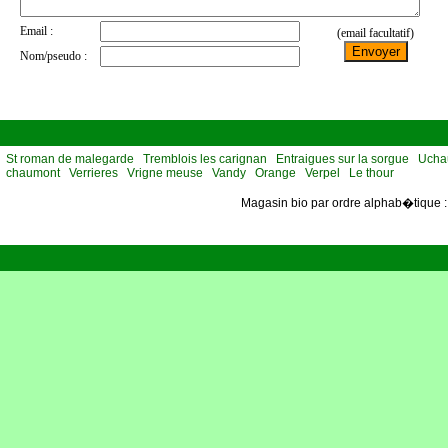
St roman de malegarde
Tremblois les carignan
Entraigues sur la sorgue
Ucha
chaumont
Verrieres
Vrigne meuse
Vandy
Orange
Verpel
Le thour
Magasin bio par ordre alphab�tique 