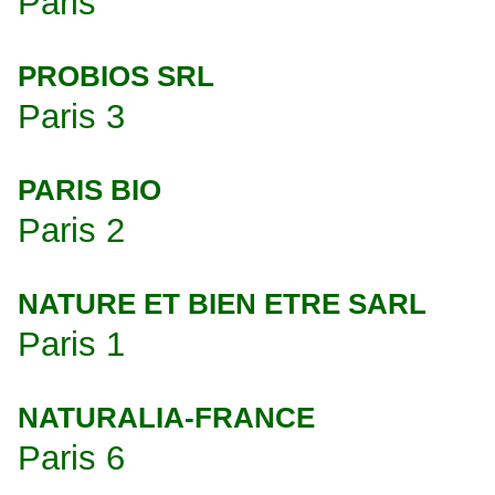
Paris
PROBIOS SRL
Paris 3
PARIS BIO
Paris 2
NATURE ET BIEN ETRE SARL
Paris 1
NATURALIA-FRANCE
Paris 6