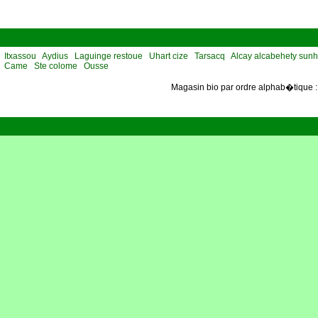
Itxassou
Aydius
Laguinge restoue
Uhart cize
Tarsacq
Alcay alcabehety sunh
Came
Ste colome
Ousse
Magasin bio par ordre alphab�tique 