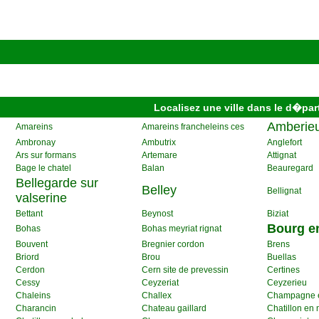
Localisez une ville dans le d�par
Amberie
Amareins
Amareins francheleins ces
Ambronay
Ambutrix
Anglefort
Ars sur formans
Artemare
Attignat
Bage le chatel
Balan
Beauregard
Bellegarde sur
Belley
Bellignat
valserine
Bettant
Beynost
Biziat
Bourg e
Bohas
Bohas meyriat rignat
Bouvent
Bregnier cordon
Brens
Briord
Brou
Buellas
Cerdon
Cern site de prevessin
Certines
Cessy
Ceyzeriat
Ceyzerieu
Chaleins
Challex
Champagne e
Charancin
Chateau gaillard
Chatillon en 