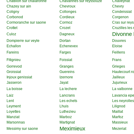
Chatillon sur chalaronne
Chavannes sur reyssouze
Chaveyriat
Chazey sur ain
Chevroux
Chevry
Coligny
Collonges
Condeissiat
Corbonod
Cordieux
Corgenon
Cormoranche sur saone
Cormoz
Cras sur rey
Crottet
Crozet
Cruzilles les 
Divonne 
Culoz
Dagneux
Dompierre sur veyle
Dortan
Douvres
Echallon
Echenevex
Eloise
Fareins
Farges
Feillens
Fitignieu
Foissiat
Frans
Gorrevod
Granges
Grieges
Groissiat
Guereins
Hautecourt 
Injoux genissiat
Izernore
Jailleux
Jasseron
Jayat
Jujurieux
La boisse
La lechere
La valbonne
Laiz
Lancrans
Lavancia epe
Lent
Les echets
Les neyrolles
Leyment
Lhuis
Lilignod
Loyettes
Luthezieu
Maillat
Manziat
Marboz
Marfoz
Marsonnas
Martignat
Massieux
Meximieux
Messimy sur saone
Mezeriat