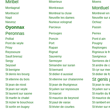
Miribel
Miserieux
Moens
Montluel
Montagnat
Montceaux
Montracol
Montreal la cluse
Montrevel en
Napt
Neuville les dames
Neuville sur 
Nievroz
Nurieux volognat
Ochiaz
Oyonnax
Parcieux
Passin
Peronnas
Perouges
Perrex
Polliat
Poncin
Pont d ain
Pont de veyle
Port
Pougny
Priay
Rapan
Replonges
Reyssouze
Rignat
Rignieux le f
Sault brenaz
Sauverny
Savigneux
Sergy
Sermoyer
Serrieres de 
Seyssel
Simandre sur suran
St andre de c
St benigne
St bernard
St cyr sur me
St denis les bourg
St didier d aussiat
St didier de 
St genis 
St etienne du bois
St etienne sur chalaronne
St jean de niost
St jean de thurigneux
St jean le vie
St jean sur veyle
St julien sur reyssouze
St julien sur 
St laurent sur saone
St marcel
St martin du 
St martin le chatel
St maurice de beynost
St maurice d
St nizier le bouchoux
St paul de varax
St rambert e
St sorlin en bugey
St trivier de courtes
St trivier su