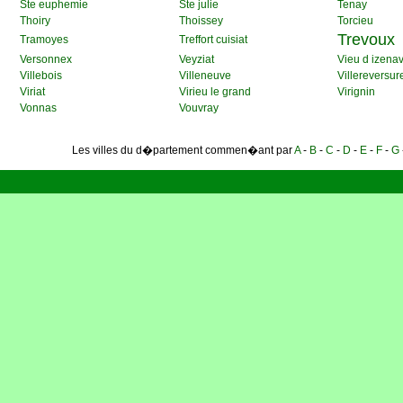
Ste euphemie
Ste julie
Tenay
Thoiry
Thoissey
Torcieu
Trevoux
Tramoyes
Treffort cuisiat
Versonnex
Veyziat
Vieu d izena
Villebois
Villeneuve
Villereversur
Viriat
Virieu le grand
Virignin
Vonnas
Vouvray
Les villes du d�partement commen�ant par
A
-
B
-
C
-
D
-
E
-
F
-
G