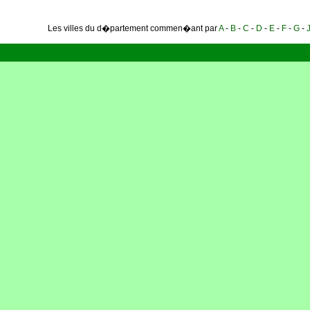
Les villes du d�partement commen�ant par
A
-
B
-
C
-
D
-
E
-
F
-
G
-