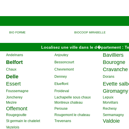
BIO FORME
BIOCOOP MIRABELLE
Localisez une ville dans le d�partement : Ter
Bavilliers
Andelnans
Anjoutey
Belfort
Bourogne
Bessoncourt
Cravanche
Chaux
Chevremont
Delle
Denney
Dorans
Essert
Evette salb
Etueffont
Giromagny
Foussemagne
Froideval
Joncherey
Lachapelle sous chaux
Lepuix
Mezire
Montreux chateau
Morvillars
Offemont
Perouse
Rechesy
Rougegoutte
Rougemont le chateau
Sermamagny
Valdoie
St germain le chatelet
Trevenans
Vezelois