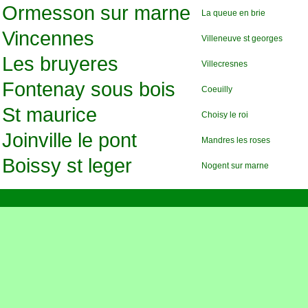
Ormesson sur marne
La queue en brie
Vincennes
Villeneuve st georges
Les bruyeres
Villecresnes
Fontenay sous bois
Coeuilly
St maurice
Choisy le roi
Joinville le pont
Mandres les roses
Boissy st leger
Nogent sur marne