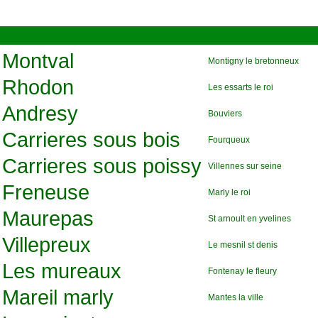
Montval
Montigny le bretonneux
Rhodon
Les essarts le roi
Andresy
Bouviers
Carrieres sous bois
Fourqueux
Carrieres sous poissy
Villennes sur seine
Freneuse
Marly le roi
Maurepas
St arnoult en yvelines
Villepreux
Le mesnil st denis
Les mureaux
Fontenay le fleury
Mareil marly
Mantes la ville