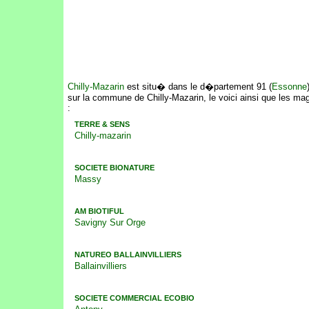
Chilly-Mazarin
est situ� dans le d�partement 91 (
Essonne
sur la commune de Chilly-Mazarin, le voici ainsi que les ma
:
TERRE & SENS
Chilly-mazarin
SOCIETE BIONATURE
Massy
AM BIOTIFUL
Savigny Sur Orge
NATUREO BALLAINVILLIERS
Ballainvilliers
SOCIETE COMMERCIAL ECOBIO