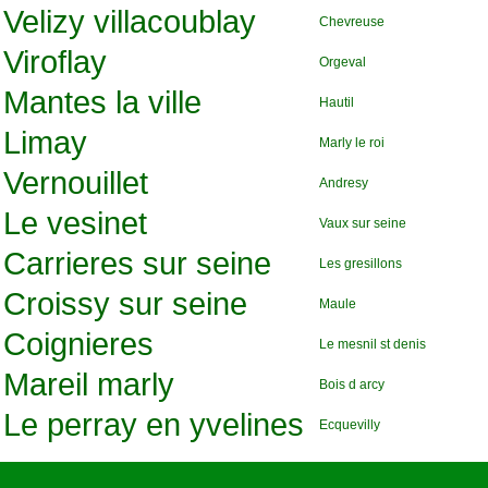
Velizy villacoublay
Chevreuse
Viroflay
Orgeval
Mantes la ville
Hautil
Limay
Marly le roi
Vernouillet
Andresy
Le vesinet
Vaux sur seine
Carrieres sur seine
Les gresillons
Croissy sur seine
Maule
Coignieres
Le mesnil st denis
Mareil marly
Bois d arcy
Le perray en yvelines
Ecquevilly